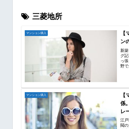
三菱地所
【
マンション購入
ン
新築
グ記
っ張
野で
【
マンション購入
係
レ
江戸
閥の