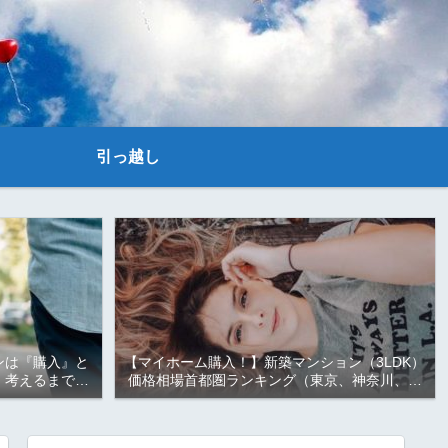
引っ越し
ンは『購入』と
【マイホーム購入！】新築マンション（3LDK）
、考えるまでも
価格相場首都圏ランキング（東京、神奈川、千
点から見ると
葉、埼玉）！！マイホーム購入は『都心』が良
い？それとも『郊外』か？