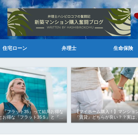
住宅ローン
弁理士
生命保険
】『フラット35』って結局お得な
【マイホーム購入！】マンショ
とお得な『フラット35Ｓ』と『フ
『賃貸』どちらが良い？？実は
育て応援型・地域応援型』！！知ら
なく結果は明らか！！お金の観
なきゃ損するかも！！
『○○』がお得！！