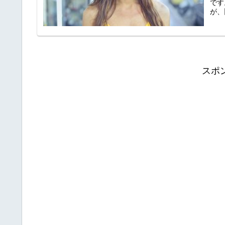
です
が、
スポ