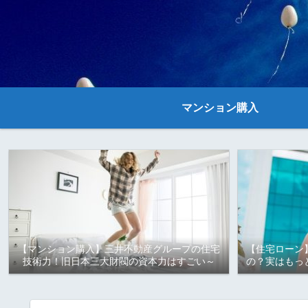
マンション購入
【マンション購入】三井不動産グループの住宅
【住宅ローン
技術力！旧日本三大財閥の資本力はすごい～
の？実はもっ
ラット35 子