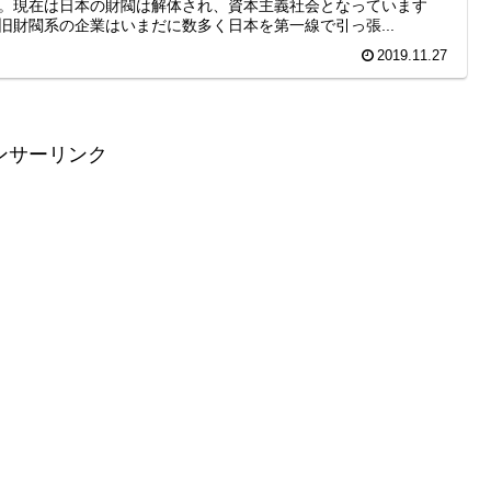
。現在は日本の財閥は解体され、資本主義社会となっています
旧財閥系の企業はいまだに数多く日本を第一線で引っ張...
2019.11.27
ンサーリンク