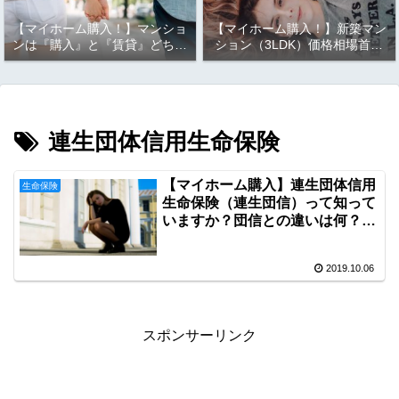
【マイホーム購入！】マンショ
【マイホーム購入！】新築マン
ンは『購入』と『賃貸』どちら
ション（3LDK）価格相場首都
が良い？？実は、考えるまでも
圏ランキング（東京、神奈川、
なく結果は明らか！！お金の観
千葉、埼玉）！！マイホーム購
点から見ると『○○』がお
入は『都心』が良い？それとも
得！！
『郊外』か？
連生団体信用生命保険
【マイホーム購入】連生団体信用
生命保険
生命保険（連生団信）って知って
いますか？団信との違いは何？で
もあまりお勧めしない理由とは。
2019.10.06
スポンサーリンク