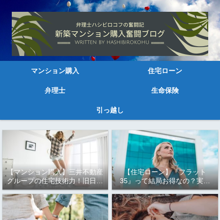
マンション購入
住宅ローン
弁理士
生命保険
引っ越し
【マンション購入】三井不動産
【住宅ローン】『フラット
グループの住宅技術力！旧日本
35』って結局お得なの？実は
三大財閥の資本力はすごい～
もっとお得な『フラット35
Ｓ』と『フラット35 子育て応
援型・地域応援型』！！知らな
きゃ損するかも！！