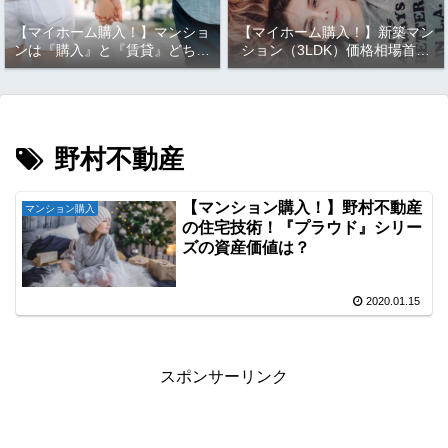
【マイホーム購入！】マンショ
【マイホーム購入！】新築マン
ンは『購入』と『賃貸』どちら
ション（3LDK）価格相場首都
が良い？？実は、考えるまでも
圏ランキング（東京、神奈川、
なく結果は明らか！！お金の観
千葉、埼玉）！！マイホーム購
点から見ると『○○』がお
入は『都心』が良い？それとも
得！！
『郊外』か？
野村不動産
【マンション購入！】野村不動産
マンション購入
の住宅技術！『プラウド』シリー
ズの資産価値は？
2020.01.15
スポンサーリンク