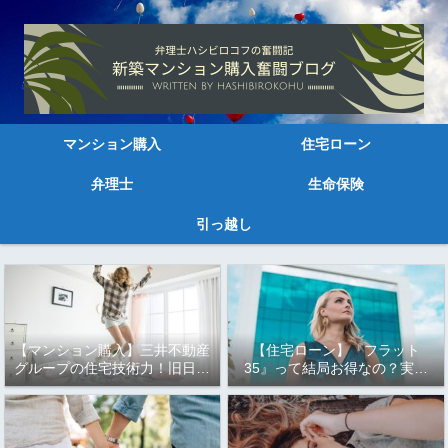
マンション購入
住宅ローン
弁理士
生命保険
引っ越し
【マンション購入】三井不動産
【住宅ローン】『フラット
グループの住宅技術力！旧日本
35』って結局お得なの？実は
三大財閥の資本力はすごい～
もっとお得な『フラット35
Ｓ』と『フラット35 子育て応
援型・地域応援型』！！知らな
きゃ損するかも！！