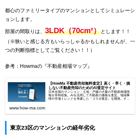
都心のファミリータイプのマンションとしてシミュレーシ
ョンします。
3LDK（70cm²）
部屋の間取りは、
とします！！
（※狭いと感じる方もいらっしゃるかもしれませんが、一
つの判断指標としてご覧ください！！）
参考：Howmaの『不動産相場マップ』
【HowMa 不動産売却無料査定】高く・早く・損
しない不動産売却のためのAI査定サイト
日本全国のマンション・土地・戸建の大量の不動産相場情
報を常時収集。AIを活用して不動産の価格を査定。地域事
情や市場トレンドを考慮した「コラボ査定」を開発。チャ
レンジ・安全・AI価格と専用チャットであなたの不動産を
高く早く売るために強力にサポ...
www.how-ma.com
東京23区のマンションの経年劣化