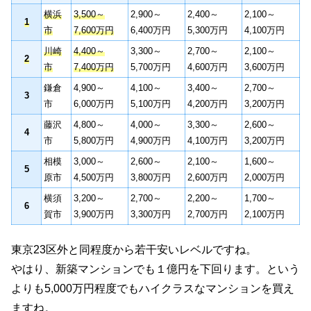
横浜
3,500～
2,900～
2,400～
2,100～
1
市
7,600万円
6,400万円
5,300万円
4,100万円
川崎
4,400～
3,300～
2,700～
2,100～
2
市
7,400万円
5,700万円
4,600万円
3,600万円
鎌倉
4,900～
4,100～
3,400～
2,700～
3
市
6,000万円
5,100万円
4,200万円
3,200万円
藤沢
4,800～
4,000～
3,300～
2,600～
4
市
5,800万円
4,900万円
4,100万円
3,200万円
相模
3,000～
2,600～
2,100～
1,600～
5
原市
4,500万円
3,800万円
2,600万円
2,000万円
横須
3,200～
2,700～
2,200～
1,700～
6
賀市
3,900万円
3,300万円
2,700万円
2,100万円
東京23区外と同程度から若干安いレベルですね。
やはり、新築マンションでも１億円を下回ります。という
よりも5,000万円程度でもハイクラスなマンションを買え
ますね。