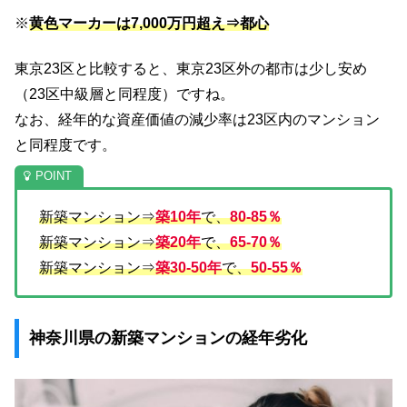
※
黄色マーカーは7,000万円超え⇒都心
東京23区と比較すると、東京23区外の都市は少し安め
（23区中級層と同程度）ですね。
なお、経年的な資産価値の減少率は23区内のマンション
と同程度です。
新築マンション⇒
築10年
で、
80-85％
新築マンション⇒
築20年
で、
65-70％
新築マンション⇒
築30-50年
で、
50-55％
神奈川県の新築マンションの経年劣化