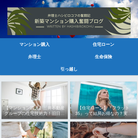
マンション購入
住宅ローン
弁理士
生命保険
引っ越し
【マンション購入】三井不動産
【住宅ローン】『フラット
グループの住宅技術力！旧日本
35』って結局お得なの？実は
三大財閥の資本力はすごい～
もっとお得な『フラット35
Ｓ』と『フラット35 子育て応
援型・地域応援型』！！知らな
きゃ損するかも！！