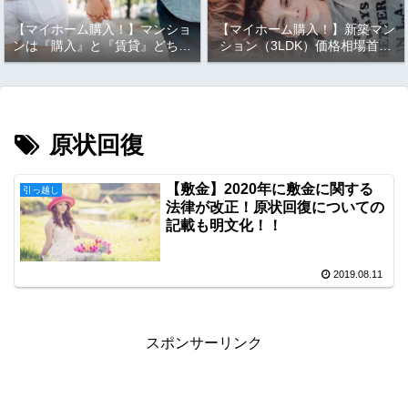
【マイホーム購入！】マンショ
【マイホーム購入！】新築マン
ンは『購入』と『賃貸』どちら
ション（3LDK）価格相場首都
が良い？？実は、考えるまでも
圏ランキング（東京、神奈川、
なく結果は明らか！！お金の観
千葉、埼玉）！！マイホーム購
点から見ると『○○』がお
入は『都心』が良い？それとも
得！！
『郊外』か？
原状回復
【敷金】2020年に敷金に関する
引っ越し
法律が改正！原状回復についての
記載も明文化！！
2019.08.11
スポンサーリンク