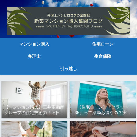
マンション購入
住宅ローン
弁理士
生命保険
引っ越し
【マンション購入】三井不動産
【住宅ローン】『フラット
グループの住宅技術力！旧日本
35』って結局お得なの？実は
三大財閥の資本力はすごい～
もっとお得な『フラット35
Ｓ』と『フラット35 子育て応
援型・地域応援型』！！知らな
きゃ損するかも！！