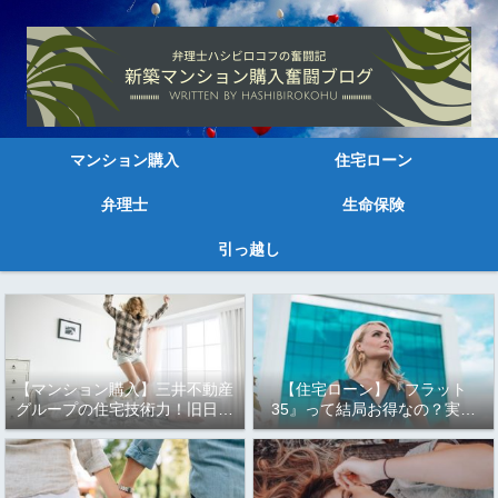
マンション購入
住宅ローン
弁理士
生命保険
引っ越し
【マンション購入】三井不動産
【住宅ローン】『フラット
グループの住宅技術力！旧日本
35』って結局お得なの？実は
三大財閥の資本力はすごい～
もっとお得な『フラット35
Ｓ』と『フラット35 子育て応
援型・地域応援型』！！知らな
きゃ損するかも！！