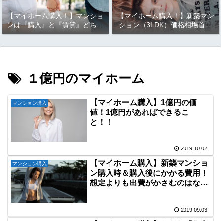
【マイホーム購入！】マンショ
【マイホーム購入！】新築マン
ンは『購入』と『賃貸』どちら
ション（3LDK）価格相場首都
が良い？？実は、考えるまでも
圏ランキング（東京、神奈川、
なく結果は明らか！！お金の観
千葉、埼玉）！！マイホーム購
点から見ると『○○』がお
入は『都心』が良い？それとも
得！！
『郊外』か？
１億円のマイホーム
【マイホーム購入】1億円の価
マンション購入
値！1億円があればできるこ
と！！
2019.10.02
【マイホーム購入】新築マンショ
マンション購入
ン購入時＆購入後にかかる費用！
想定よりも出費がかさむのはな
ぜ？
2019.09.03